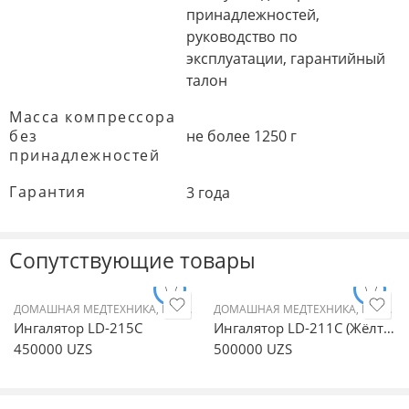
принадлежностей,
руководство по
эксплуатации, гарантийный
талон
Масса компрессора
без
не более 1250 г
принадлежностей
Гарантия
3 года
Cопутствующие товары
ДОМАШНАЯ МЕДТЕХНИКА
,
ИНГАЛЯТОРЫ (НЕБУЛАЙЗЕРЫ)
ДОМАШНАЯ МЕДТЕХНИКА
,
КОМПРЕССОР
,
ИНГАЛЯТОРЫ (НЕБУЛАЙЗЕРЫ)
Ингалятор LD-215С
Ингалятор LD-211C (Жёлтый)
450000
UZS
500000
UZS