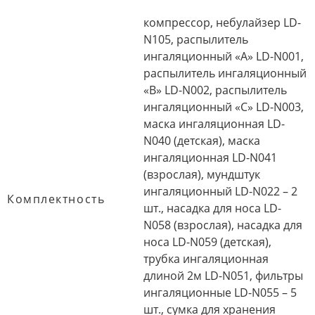
компрессор, небулайзер LD-
N105, распылитель
ингаляционный «A» LD-N001,
распылитель ингаляционный
«В» LD-N002, распылитель
ингаляционный «C» LD-N003,
маска ингаляционная LD-
N040 (детская), маска
ингаляционная LD-N041
(взрослая), мундштук
ингаляционный LD-N022 – 2
Комплектность
шт., насадка для носа LD-
N058 (взрослая), насадка для
носа LD-N059 (детская),
трубка ингаляционная
длиной 2м LD-N051, фильтры
ингаляционные LD-N055 – 5
шт., сумка для хранения