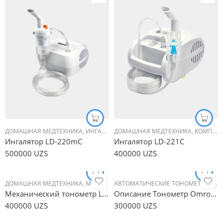
ДОМАШНАЯ МЕДТЕХНИКА
,
ИНГАЛЯТОРЫ (НЕБУЛАЙЗЕРЫ)
ДОМАШНАЯ МЕДТЕХНИКА
,
КОМПРЕССОРН
,
КОМПРЕССОРНЫЕ ИНГАЛЯТОРЫ
Ингалятор LD-220mC
Ингалятор LD-221C
500000
UZS
400000
UZS
ДОМАШНАЯ МЕДТЕХНИКА
,
МЕХАНИЧЕСКИЕ ТОНОМЕТРЫ
АВТОМАТИЧЕСКИЕ ТОНОМЕТРЫ
,
ТОНОМЕТРЫ
,
ДО
,
Ф
Механический тонометр LD-80
Описание Тонометр Omron M3 Expert
400000
UZS
300000
UZS