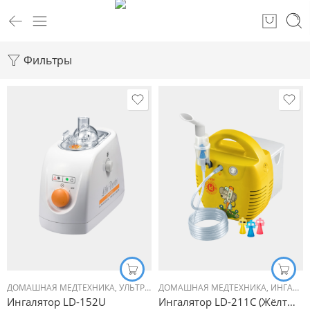
Фильтры
ДОМАШНАЯ МЕДТЕХНИКА
,
УЛЬТРАЗВУКОВЫЕ ИНГАЛЯТОРЫ
ДОМАШНАЯ МЕДТЕХНИКА
,
ФУНКЦИОНА
,
ИНГАЛЯТОРЫ (НЕБУЛАЙЗЕРЫ)
Ингалятор LD-152U
Ингалятор LD-211C (Жёлтый)