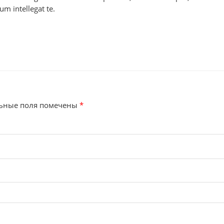
m intellegat te.
ьные поля помечены
*